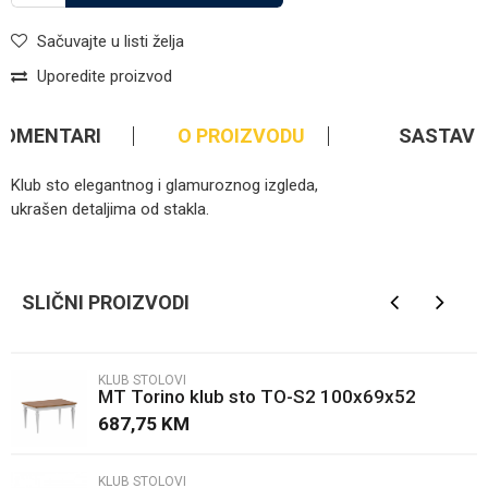
Sačuvajte u listi želja
Uporedite proizvod
KOMENTARI
O PROIZVODU
SASTAV
Klub sto elegantnog i glamuroznog izgleda,
ukrašen detaljima od stakla.
Kategorija
Klub stolovi
Ime/Nadimak
Brendovi
Gabba
SLIČNI PROIZVODI
Email
KLUB STOLOVI
MT Torino klub sto TO-S2 100x69x52
Poruka
687,75
KM
KLUB STOLOVI