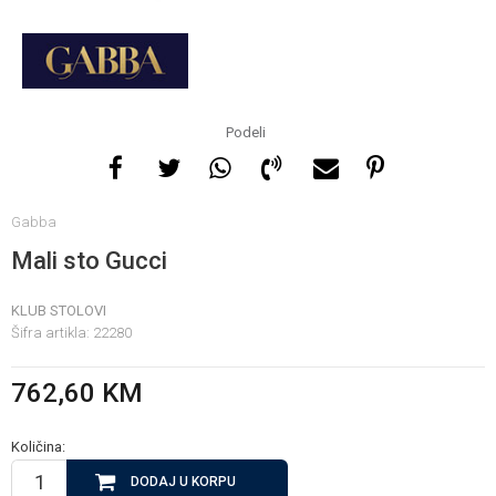
Za više informacija, pomoć
i porudžbine
065 146 845
Podeli
Radno vrijeme
Gabba
08 - 16h svaki dan osim
nedelje
Mali sto Gucci
KLUB STOLOVI
Pišite nam
Šifra artikla:
22280
info@gamasbn.net
762,60
KM
Količina:
DODAJ U KORPU