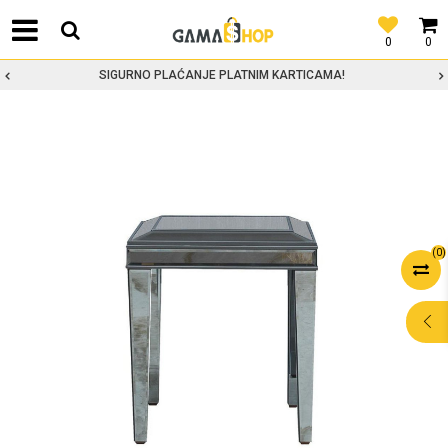
0
0
SIGURNO PLAĆANJE PLATNIM KARTICAMA!
(
0
)
POMOĆ PRI
KUPOVINI