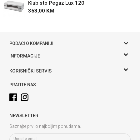
Klub sto Pegaz Lux 120
353,00
KM
POŠALJI
PODACI O KOMPANIJI
Gama S doo
INFORMACIJE
O nama
Adresa
KORISNIČKI SERVIS
Hase bb, Bijeljina
Kontakt
Uslovi korišćenja i prodaje
Telefon:
PRATITE NAS
Politika privatnosti
065 146 845
Kako kupiti
Email:
info@gamasbn.net
Načini plaćanja
NEWSLETTER
Plaćanje karticama
Račun
Unicredit Bank A.D. Banja Luka
Isporuka
Saznajte prvi o najboljim ponudama.
3381902212258898
Zamjena veličine i zamjena artikla za drugi
PIB: