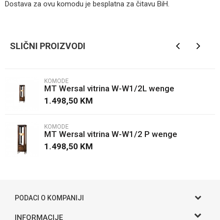
Dostava za ovu komodu je besplatna za čitavu BiH.
Kategorija
Komode
Ime/Nadimak
Brendovi
Jela Jagodina
SLIČNI PROIZVODI
Email
KOMODE
MT Wersal vitrina W-W1/2L wenge
Poruka
1.498,50
KM
KOMODE
MT Wersal vitrina W-W1/2 P wenge
1.498,50
KM
POŠALJI
PODACI O KOMPANIJI
Gama S doo
INFORMACIJE