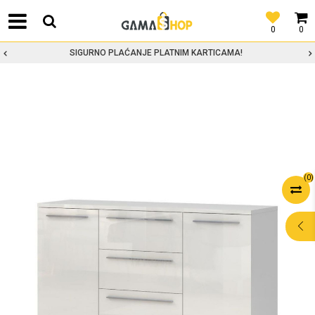
0
0
SIGURNO PLAĆANJE PLATNIM KARTICAMA!
(
0
)
POMOĆ PRI
KUPOVINI