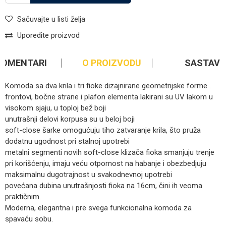
Sačuvajte u listi želja
Uporedite proizvod
KOMENTARI
O PROIZVODU
SASTAV
Komoda sa dva krila i tri fioke dizajnirane geometrijske forme .
frontovi, bočne strane i plafon elementa lakirani su UV lakom u
visokom sjaju, u toploj bež boji
unutrašnji delovi korpusa su u beloj boji
soft-close šarke omogućuju tiho zatvaranje krila, što pruža
dodatnu ugodnost pri stalnoj upotrebi
metalni segmenti novih soft-close klizača fioka smanjuju trenje
pri korišćenju, imaju veću otpornost na habanje i obezbedjuju
maksimalnu dugotrajnost u svakodnevnoj upotrebi
povećana dubina unutrašnjosti fioka na 16cm, čini ih veoma
praktičnim.
Moderna, elegantna i pre svega funkcionalna komoda za
spavaću sobu.