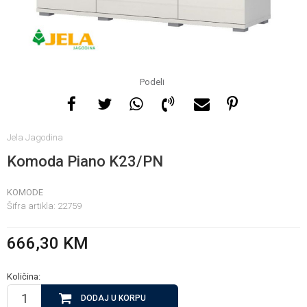
Za više informacija, pomoć
i porudžbine
065 146 845
Podeli
Radno vrijeme
Jela Jagodina
08 - 16h svaki dan osim
nedelje
Komoda Piano K23/PN
KOMODE
Pišite nam
Šifra artikla:
22759
info@gamasbn.net
666,30
KM
Količina:
DODAJ U KORPU