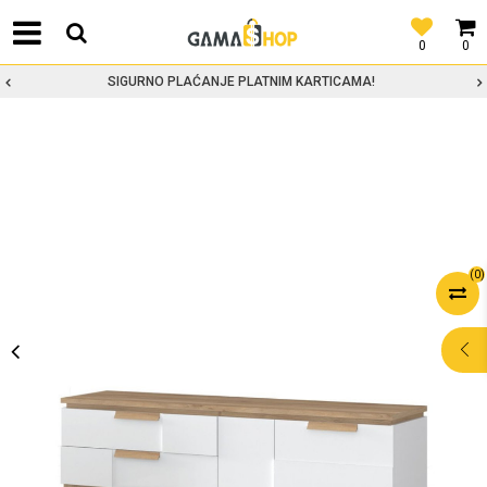
0
0
SIGURNO PLAĆANJE PLATNIM KARTICAMA!
(
0
)
POMOĆ PRI
KUPOVINI