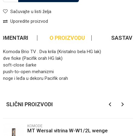
Sačuvajte u listi želja
Uporedite proizvod
KOMENTARI
O PROIZVODU
SASTAV
Komoda Brio TV . Dva krila (Kristalno bela HG lak)
dve fioke (Pacifik orah HG lak)
soft-close šarke
push-to-open mehanizmi
noge i leđa u dekoru Pacifik orah
Kategorija
Komode
Ime/Nadimak
Brendovi
Jela Jagodina
SLIČNI PROIZVODI
Email
KOMODE
MT Wersal vitrina W-W1/2L wenge
Poruka