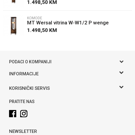
1.498,50
KM
KOMODE
MT Wersal vitrina W-W1/2 P wenge
1.498,50
KM
POŠALJI
PODACI O KOMPANIJI
Gama S doo
INFORMACIJE
O nama
Adresa
KORISNIČKI SERVIS
Hase bb, Bijeljina
Kontakt
Uslovi korišćenja i prodaje
Telefon:
PRATITE NAS
Politika privatnosti
065 146 845
Kako kupiti
Email:
info@gamasbn.net
Načini plaćanja
NEWSLETTER
Plaćanje karticama
Račun