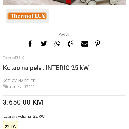
Za više informacija, pomoć
i porudžbine
065 146 845
Podeli
Radno vrijeme
ThermoFLUX
08 - 16h svaki dan osim
nedelje
Kotao na pelet INTERIO 25 kW
KOTLOVI NA PELET
Pišite nam
Šifra artikla:
17602
info@gamasbn.net
3.650,00
KM
22 kW
Izabrana veličina:
22 kW