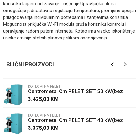
korisniku lagano održavanje i čišćenje.Upravljačka ploča
omogućuje jednostavnu regulaciju temperature, promjene opcija i
prilagođavanja individualnim potrebama i zahtjevima korisnika.
Mogućnost priključka Wi-FI modula pruža korisniku kontrolu i
upravljanje radom putem interneta. Kotao ima visoko iskorištenje
i niske emisije štetnih plinova prilikom sagorijevanja.
Kategorija
Kotlovi na pelet
Ime/Nadimak
Brendovi
ThermoFLUX
SLIČNI PROIZVODI
Email
KOTLOVI NA PELET
Centrometal Cm PELET SET 50 kW(bez
Poruka
kotla)
3.425,00
KM
KOTLOVI NA PELET
Centrometal Cm PELET SET 40 kW(bez
kotla)
3.375,00
KM