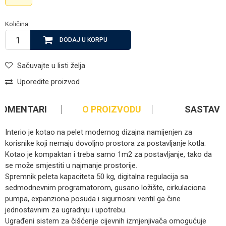
Količina:
DODAJ U KORPU
Sačuvajte u listi želja
Uporedite proizvod
KOMENTARI
O PROIZVODU
SASTAV
Interio je kotao na pelet modernog dizajna namijenjen za
korisnike koji nemaju dovoljno prostora za postavljanje kotla.
Kotao je kompaktan i treba samo 1m2 za postavljanje, tako da
se može smjestiti u najmanje prostorije.
Spremnik peleta kapaciteta 50 kg, digitalna regulacija sa
sedmodnevnim programatorom, gusano ložište, cirkulaciona
pumpa, expanziona posuda i sigurnosni ventil ga čine
jednostavnim za ugradnju i upotrebu.
Ugrađeni sistem za čišćenje cijevnih izmjenjivača omogućuje