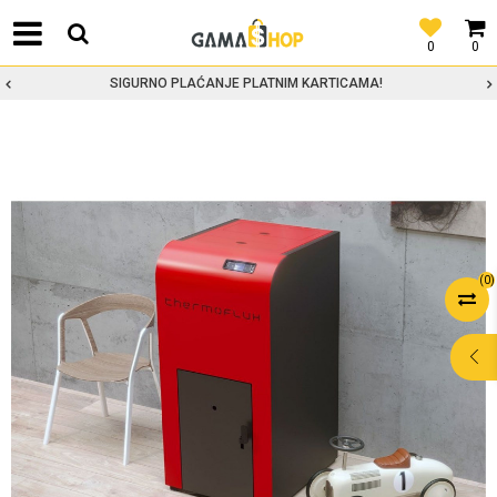
0
0
SIGURNO PLAĆANJE PLATNIM KARTICAMA!
(
0
)
POMOĆ PRI
KUPOVINI