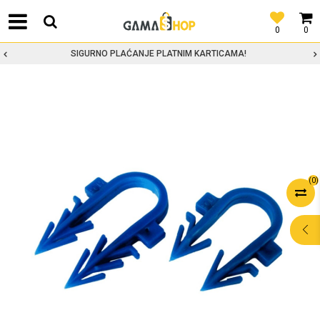
0
0
SIGURNO PLAĆANJE PLATNIM KARTICAMA!
(
0
)
POMOĆ PRI
KUPOVINI