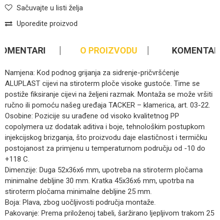
Sačuvajte u listi želja
Uporedite proizvod
KOMENTARI
O PROIZVODU
KOMENTAR
Namjena: Kod podnog grijanja za sidrenje-pričvršćenje
ALUPLAST cijevi na stiroterm ploče visoke gustoće. Time se
postiže fiksiranje cijevi na željeni razmak. Montaža se može vršiti
ručno ili pomoću našeg uređaja TACKER – klamerica, art. 03-22.
Osobine: Pozicije su urađene od visoko kvalitetnog PP
copolymera uz dodatak aditiva i boje, tehnološkim postupkom
injekcijskog brizganja, što proizvodu daje elastičnost i termičku
postojanost za primjenu u temperaturnom području od -10 do
+118 C.
Dimenzije: Duga 52x36x6 mm, upotreba na stiroterm pločama
minimalne debljine 30 mm. Kratka 45x36x6 mm, upotrba na
stiroterm pločama minimalne debljine 25 mm.
Boja: Plava, zbog uočljivosti područja montaže.
Pakovanje: Prema priloženoj tabeli, šaržirano ljepljivom trakom 25