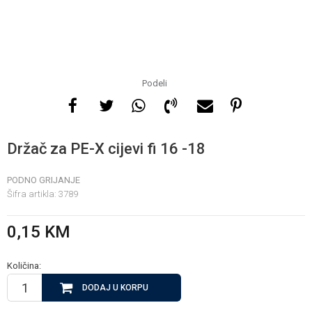
Za više informacija, pomoć
i porudžbine
065 146 845
Podeli
Radno vrijeme
08 - 16h svaki dan osim
Držač za PE-X cijevi fi 16 -18
nedelje
PODNO GRIJANJE
Šifra artikla:
3789
Pišite nam
info@gamasbn.net
0,15
KM
Količina:
DODAJ U KORPU