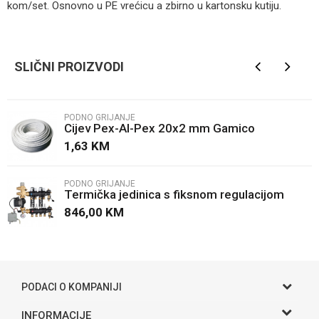
kom/set. Osnovno u PE vrećicu a zbirno u kartonsku kutiju.
Ime/Nadimak
SLIČNI PROIZVODI
Email
PODNO GRIJANJE
Cijev Pex-Al-Pex 20x2 mm Gamico
Poruka
1,63
KM
PODNO GRIJANJE
Termička jedinica s fiksnom regulacijom
Caleffi
846,00
KM
POŠALJI
PODACI O KOMPANIJI
Gama S doo
INFORMACIJE