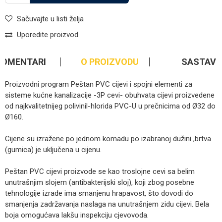
Sačuvajte u listi želja
Uporedite proizvod
KOMENTARI
O PROIZVODU
SASTAV
Proizvodni program Peštan PVC cijevi i spojni elementi za
sisteme kućne kanalizacije -3P cevi- obuhvata cijevi proizvedene
od najkvalitetnijeg polivinil-hlorida PVC-U u prečnicima od Ø32 do
Ø160.
Cijene su izražene po jednom komadu po izabranoj dužini ,brtva
(gumica) je uključena u cijenu.
Peštan PVC cijevi proizvode se kao troslojne cevi sa belim
unutrašnjim slojem (antibakterijski sloj), koji zbog posebne
tehnologije izrade ima smanjenu hrapavost, što dovodi do
smanjenja zadržavanja naslaga na unutrašnjem zidu cijevi. Bela
boja omogućava lakšu inspekciju cjevovoda.