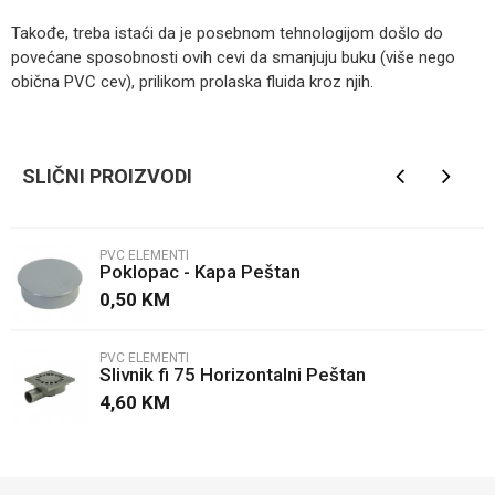
Takođe, treba istaći da je posebnom tehnologijom došlo do
povećane sposobnosti ovih cevi da smanjuju buku (više nego
obična PVC cev), prilikom prolaska fluida kroz njih.
Kategorija
PVC elementi
Ime/Nadimak
Brendovi
Peštan
SLIČNI PROIZVODI
Email
PVC ELEMENTI
Poklopac - Kapa Peštan
Poruka
0,50
KM
PVC ELEMENTI
Slivnik fi 75 Horizontalni Peštan
4,60
KM
POŠALJI