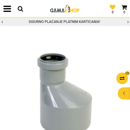
0
0
SIGURNO PLAĆANJE PLATNIM KARTICAMA!
(
0
)
POMOĆ PRI
KUPOVINI