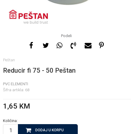
Za više informacija, pomoć
i porudžbine
065 146 845
Podeli
Radno vrijeme
Peštan
08 - 16h svaki dan osim
nedelje
Reducir fi 75 - 50 Peštan
PVC ELEMENTI
Pišite nam
Šifra artikla:
68
info@gamasbn.net
1,65
KM
Količina:
DODAJ U KORPU