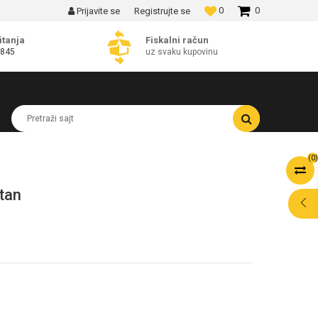
0
0
Prijavite se
Registrujte se
MOGUĆNOST BESPLATNE ISPORUKE!
itanja
Fiskalni račun
 845
uz svaku kupovinu
Pretraži sajt
(
0
)
tan
POMOĆ PRI
KUPOVINI