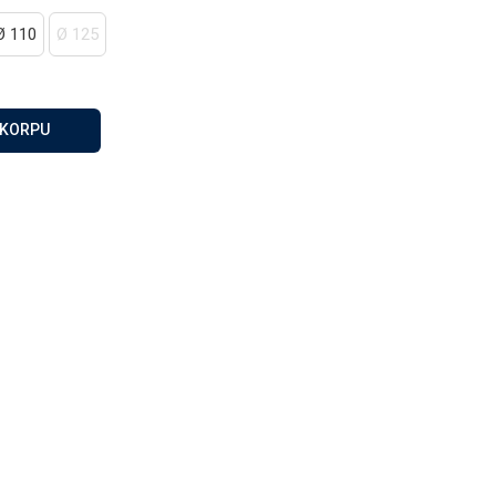
Za više informacija, pomoć
Ø 110
Ø 125
i porudžbine
065 146 845
 KORPU
Radno vrijeme
08 - 16h svaki dan osim
nedelje
Pišite nam
info@gamasbn.net