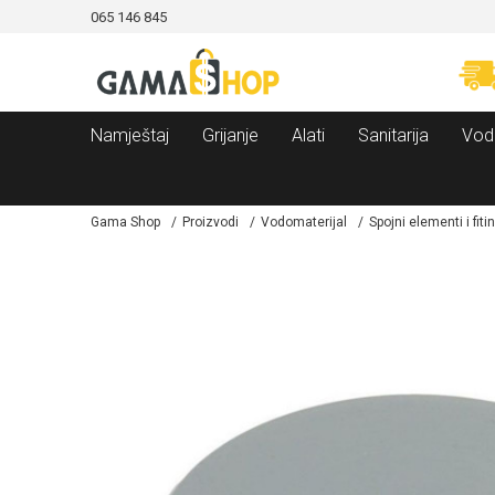
065 146 845
CAMA!
MOGUĆNOST BESPLATNE ISPORUKE!
Namještaj
Grijanje
Alati
Sanitarija
Vod
Gama Shop
Proizvodi
Vodomaterijal
Spojni elementi i fiti