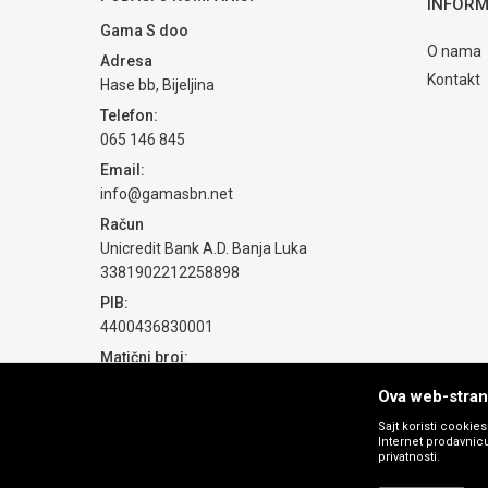
INFORM
Gama S doo
O nama
Adresa
Kontakt
Hase bb, Bijeljina
Telefon:
065 146 845
POŠALJI
Email:
info@gamasbn.net
Račun
Unicredit Bank A.D. Banja Luka
3381902212258898
PIB:
4400436830001
Matični broj:
1774069
Ova web-strani
Sajt koristi cookie
Internet prodavnicu
privatnosti.