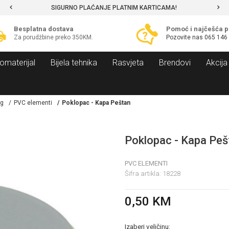
SIGURNO PLAĆANJE PLATNIM KARTICAMA!
Besplatna dostava
Pomoć i najčešća p
Za porudžbine preko 350KM.
Pozovite nas
065 146
omaterijal
Bijela tehnika
Rasvjeta
Brendovi
Akcija
ng
PVC elementi
Poklopac - Kapa Peštan
Poklopac - Kapa Peš
PVC ELEMENTI
Šifra artikla:
18228
0,50
KM
Izaberi veličinu: