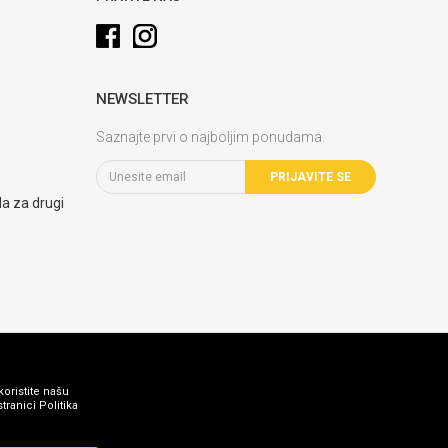
NEWSLETTER
Saznajte prvi o najboljim ponudama.
PRIJAVITE SE
la za drugi
koristite našu
ranici Politika