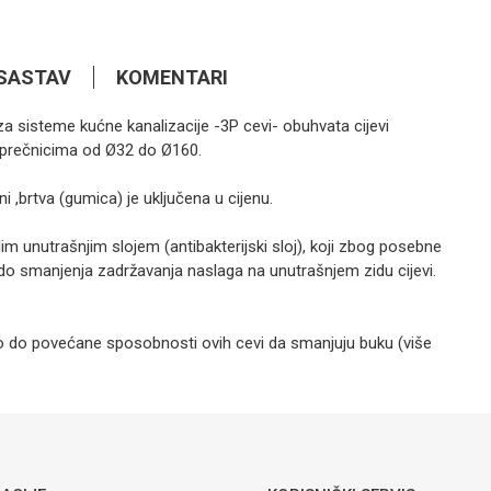
SASTAV
KOMENTARI
za sisteme kućne kanalizacije -3P cevi- obuhvata cijevi
1,35
KM
PVC ELEMENTI
 u prečnicima od Ø32 do Ø160.
Muf klizni
Peštan
 ,brtva (gumica) je uključena u cijenu.
im unutrašnjim slojem (antibakterijski sloj), koji zbog posebne
0,60
KM
do smanjenja zadržavanja naslaga na unutrašnjem zidu cijevi.
PVC ELEMENTI
Luk PVC fi 45°
Peštan
o do povećane sposobnosti ovih cevi da smanjuju buku (više
Email