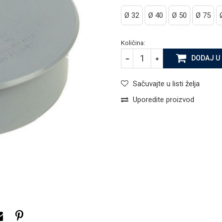
Ø 32
Ø 40
Ø 50
Ø 75
Količina:
DODAJ U
Sačuvajte u listi želja
Uporedite proizvod