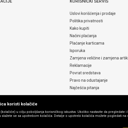
ACIJE
KORISNIČKI SERVIS
Uslovi korišćenja i prodaje
Politika privatnosti
Kako kupiti
Načini plaćanja
Plaćanje karticama
Isporuka
Zamjena veličine i zamjena artik
Reklamacije
Povrat sredstava
Pravo na odustajanje
Najčešća pitanja
ca koristi kolačiće
s (kolačiće) u cilju poboljšanja korisničkog iskustva. Ukoliko nastavite da pregledate i 
 slažete se sa upotrebom kolačića. Detalje o upotrebi kolačića možete pogledati na st