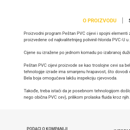
O PROIZVODU
Proizvodni program Peštan PVC cijevi i spojni elementi 
proizvedene od najkvalitetnijeg polivinil-hlorida PVC-U
Cijene su izražene po jednom komadu po izabranoj dužini
Peštan PVC cijevi proizvode se kao troslojne cevi sa bel
tehnologije izrade ima smanjenu hrapavost, što dovodi 
Bela boja omogućava lakšu inspekciju cjevovoda.
Takođe, treba istaći da je posebnom tehnologijom došl
nego obična PVC cev), prilikom prolaska fluida kroz njih.
Ime/Nadimak
Poruka
PODACI O KOMPANIJI