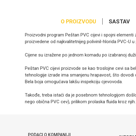
O PROIZVODU
SASTAV
Proizvodni program Peštan PVC cijevi i spojni elementi 
proizvedene od najkvalitetnijeg polivinil-hlorida PVC-U
Cijene su izražene po jednom komadu po izabranoj dužini
Peštan PVC cijevi proizvode se kao troslojne cevi sa bel
tehnologije izrade ima smanjenu hrapavost, što dovodi 
Bela boja omogućava lakšu inspekciju cjevovoda.
Takođe, treba istaći da je posebnom tehnologijom došl
nego obična PVC cev), prilikom prolaska fluida kroz njih.
Kategorija
PV
Ime/Nadimak
Brendovi
Pe
Poruka
PODACI O KOMPANIJI