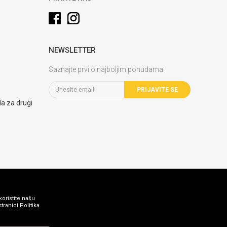
NEWSLETTER
Saznajte prvi o najboljim ponudama.
PRIJAVITE SE
la za drugi
koristite našu
ranici Politika