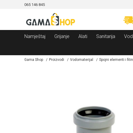
065 146 845
CAMA!
MOGUĆNOST BESPLATNE ISPORUKE!
Namještaj
Grijanje
Alati
Sanitarija
Vod
Gama Shop
Proizvodi
Vodomaterijal
Spojni elementi i fiti