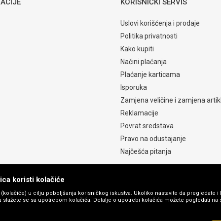
ACIJE
KORISNIČKI SERVIS
Uslovi korišćenja i prodaje
Politika privatnosti
Kako kupiti
Načini plaćanja
Plaćanje karticama
Isporuka
Zamjena veličine i zamjena artik
Reklamacije
Povrat sredstava
Pravo na odustajanje
Najčešća pitanja
ca koristi kolačiće
s (kolačiće) u cilju poboljšanja korisničkog iskustva. Ukoliko nastavite da pregledate i 
 slažete se sa upotrebom kolačića. Detalje o upotrebi kolačića možete pogledati na st