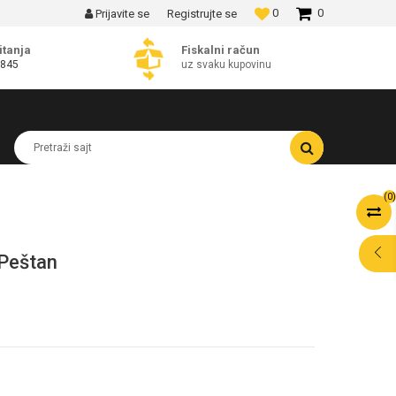
0
0
Prijavite se
Registrujte se
MOGUĆNOST BESPLATNE ISPORUKE!
itanja
Fiskalni račun
 845
uz svaku kupovinu
Pretraži sajt
(
0
)
 Peštan
POMOĆ PRI
KUPOVINI