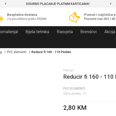
SIGURNO PLAĆANJE PLATNIM KARTICAMA!
Besplatna dostava
Pomoć i najčešća p
Za porudžbine preko 350KM.
Pozovite nas
065 146
omaterijal
Bijela tehnika
Rasvjeta
Brendovi
Akcija
ng
PVC elementi
Reducir fi 160 - 110 Peštan
Peštan
Reducir fi 160 - 110
PVC ELEMENTI
Šifra artikla:
71
2,80
KM