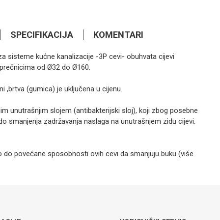
SPECIFIKACIJA
KOMENTARI
za sisteme kućne kanalizacije -3P cevi- obuhvata cijevi
1,35
KM
PVC ELEMENTI
 u prečnicima od Ø32 do Ø160.
Muf klizni
Peštan
 ,brtva (gumica) je uključena u cijenu.
im unutrašnjim slojem (antibakterijski sloj), koji zbog posebne
0,60
KM
do smanjenja zadržavanja naslaga na unutrašnjem zidu cijevi.
PVC ELEMENTI
Luk PVC fi 45°
Peštan
o do povećane sposobnosti ovih cevi da smanjuju buku (više
C elementi
Email
štan