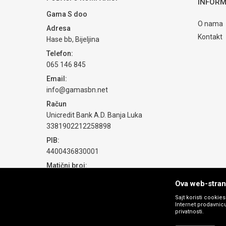
INFORM
Gama S doo
O nama
Adresa
Kontakt
Hase bb, Bijeljina
Telefon:
065 146 845
POŠALJI
Email:
info@gamasbn.net
Račun
Unicredit Bank A.D. Banja Luka
3381902212258898
PIB:
4400436830001
Matični broj:
1774069
Ova web-strani
Sajt koristi cookie
Internet prodavnicu
privatnosti.