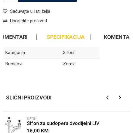
Sačuvajte u listi želja
Uporedite proizvod
KOMENTARI
SPECIFIKACIJA
KOMENTAR
Kategorija
Sifoni
Brendovi
Zorex
Ime/Nadimak
SLIČNI PROIZVODI
Email
SIFONI
Sifon za sudoperu dvodijelni LIV
Poruka
16,00
KM