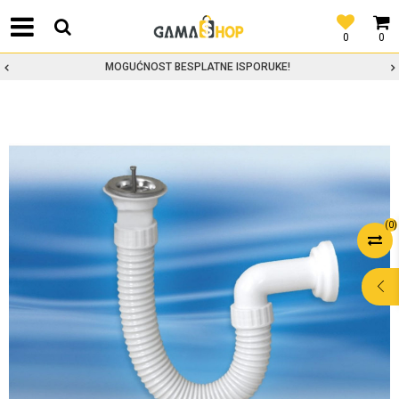
0
0
MOGUĆNOST BESPLATNE ISPORUKE!
(
0
)
POMOĆ PRI
KUPOVINI