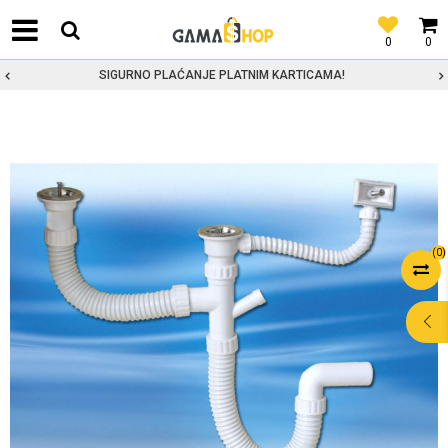
0
0
SIGURNO PLAĆANJE PLATNIM KARTICAMA!
(
0
)
POMOĆ PRI
KUPOVINI