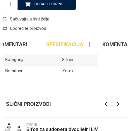
DODAJ U KORPU
Sačuvajte u listi želja
Uporedite proizvod
KOMENTARI
SPECIFIKACIJA
KOMENTAR
Kategorija
Sifoni
Brendovi
Zorex
Ime/Nadimak
SLIČNI PROIZVODI
Email
SIFONI
Sifon za sudoperu dvodijelni LIV
Poruka