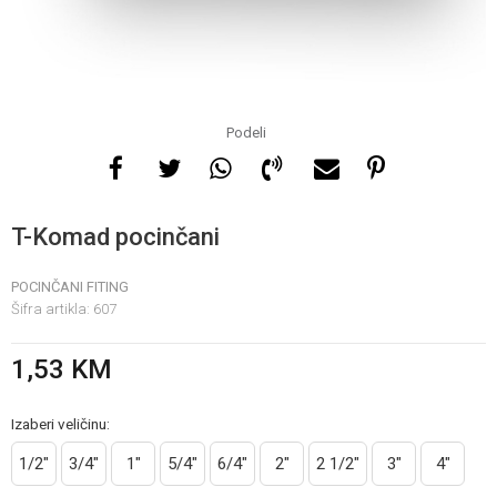
Za više informacija, pomoć
i porudžbine
065 146 845
Podeli
Radno vrijeme
08 - 16h svaki dan osim
T-Komad pocinčani
nedelje
POCINČANI FITING
Šifra artikla:
607
Pišite nam
info@gamasbn.net
1,53
KM
Izaberi veličinu:
1/2"
3/4"
1"
5/4"
6/4"
2"
2 1/2"
3"
4"