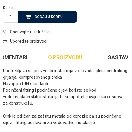
Količina:
DODAJ U KORPU
Sačuvajte u listi želja
Uporedite proizvod
KOMENTARI
O PROIZVODU
SASTAV
Upotrebljava se pri izvedbi instalacija vodovoda, plina, centralnog
grijanja, kompresovanog zraka.
Navoji po DIN standardu.
Pocinčani fitting i pocinčane cijevi koriste se kod
vodoinstalaterskih instalacija te se upotrebljavaju i kao osnova
za konstrukciju.
Cink je odličan za zaštitu metala od korozije pa su pocinčane
cijevi i fitting adekvatni za vodovodne instalacije.