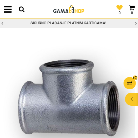
0
0
SIGURNO PLAĆANJE PLATNIM KARTICAMA!
(
0
)
POMOĆ PRI
KUPOVINI