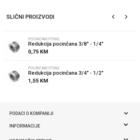
Ime/Nadimak
SLIČNI PROIZVODI
Email
POCINČANI FITING
Redukcija pocinčana 3/8" - 1/4"
Poruka
0,75
KM
POCINČANI FITING
Redukcija pocinčana 3/4" - 1/2"
1,55
KM
POŠALJI
PODACI O KOMPANIJI
Gama S doo
INFORMACIJE
O nama
Adresa