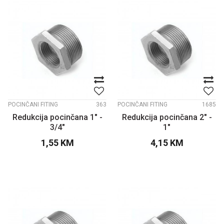
POCINČANI FITING
363
POCINČANI FITING
1685
Redukcija pocinčana 1" -
Redukcija pocinčana 2" -
3/4"
1"
1,55
KM
4,15
KM