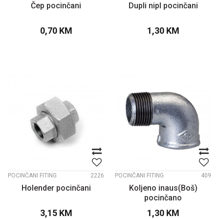
Čep pocinčani
Dupli nipl pocinčani
0,70
KM
1,30
KM
POCINČANI FITING
2226
POCINČANI FITING
409
Holender pocinčani
Koljeno inaus(Boš)
pocinčano
3,15
KM
1,30
KM