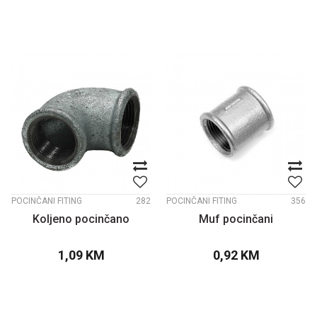
POCINČANI FITING
282
POCINČANI FITING
356
Koljeno pocinčano
Muf pocinčani
1,09
KM
0,92
KM