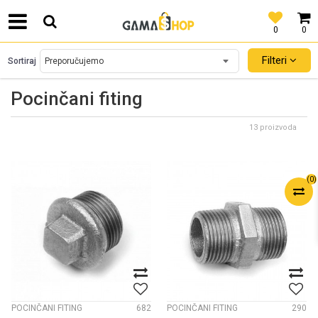
0
0
SIGURNO PLAĆANJE PLATNIM KARTICAMA!
Filteri
Sortiraj
Pocinčani fiting
13 proizvoda
(
0
)
POCINČANI FITING
682
POCINČANI FITING
290