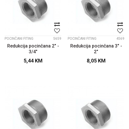
POCINČANI FITING
5659
POCINČANI FITING
4569
Redukcija pocinčana 2" -
Redukcija pocinčana 3" -
3/4"
2"
5,44
KM
8,05
KM