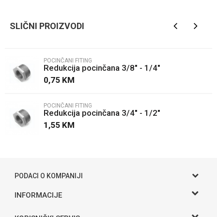
Ime/Nadimak
SLIČNI PROIZVODI
Email
POCINČANI FITING
Redukcija pocinčana 3/8" - 1/4"
Poruka
0,75
KM
POCINČANI FITING
Redukcija pocinčana 3/4" - 1/2"
1,55
KM
POŠALJI
PODACI O KOMPANIJI
Gama S doo
INFORMACIJE
O nama
Adresa