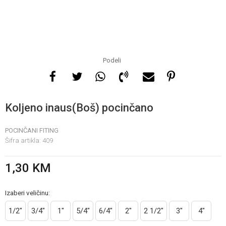
Za više informacija, pomoć
i porudžbine
065 146 845
Podeli
Radno vrijeme
08 - 16h svaki dan osim
Koljeno inaus(Boš) pocinčano
nedelje
POCINČANI FITING
Šifra artikla:
409
Pišite nam
info@gamasbn.net
1,30
KM
Izaberi veličinu:
1/2"
3/4"
1"
5/4"
6/4"
2"
2 1/2"
3"
4"