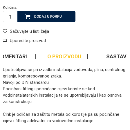
Količina:
DODAJ U KORPU
Sačuvajte u listi želja
Uporedite proizvod
KOMENTARI
O PROIZVODU
SASTAV
Upotrebljava se pri izvedbi instalacija vodovoda, plina, centralnog
grijanja, kompresovanog zraka.
Navoji po DIN standardu.
Pocinčani fitting i pocinčane cijevi koriste se kod
vodoinstalaterskih instalacija te se upotrebljavaju i kao osnova
za konstrukciju.
Cink je odličan za zaštitu metala od korozije pa su pocinčane
cijevi i fitting adekvatni za vodovodne instalacije.