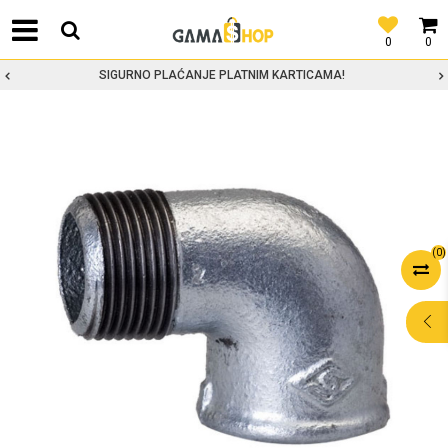
0
0
SIGURNO PLAĆANJE PLATNIM KARTICAMA!
(
0
)
POMOĆ PRI
KUPOVINI