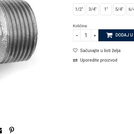
1/2"
3/4"
1"
5/4"
6/
Količina:
DODAJ U
Sačuvajte u listi želja
Uporedite proizvod