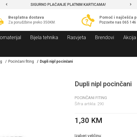
SIGURNO PLAĆANJE PLATNIM KARTICAMA!
Besplatna dostava
Pomoć i najčešća p
Za porudžbine preko 350KM.
Pozovite nas
065 146
omaterijal
Bijela tehnika
Rasvjeta
Brendovi
Akcija
ng
Pocinčani fiting
Dupli nipl pocinčani
Dupli nipl pocinčani
POCINČANI FITING
Šifra artikla:
290
1,30
KM
Izaberi veličinu: