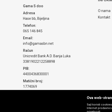
Gama S doo
POŠALJI
O nama
Adresa
Kontakt
Hase bb, Bijeljina
Telefon:
065 146 845
Email:
info@gamasbn.net
Račun
Unicredit Bank A.D. Banja Luka
3381902212258898
PIB:
4400436830001
Matični broj:
1774069
Ova web-strani
Sajt koristi cookie
Internet prodavnicu
privatnosti.