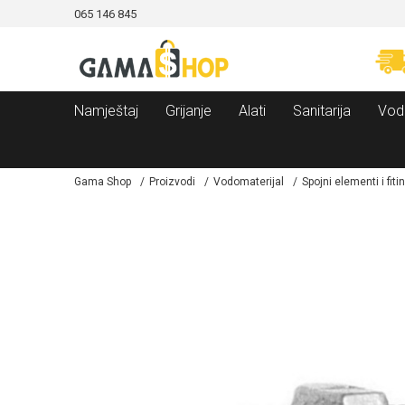
065 146 845
CAMA!
MOGUĆNOST BESPLATNE ISPORUKE!
Namještaj
Grijanje
Alati
Sanitarija
Vod
Gama Shop
Proizvodi
Vodomaterijal
Spojni elementi i fiti