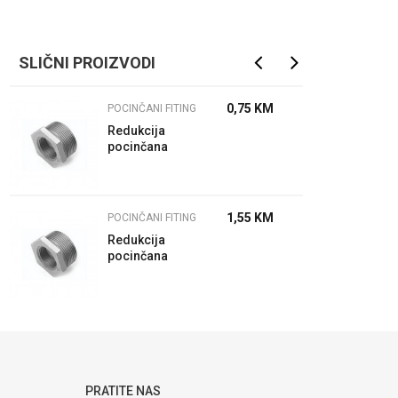
SLIČNI PROIZVODI
0,75
KM
POCINČANI FITING
Redukcija
pocinčana
3/8" - 1/4"
1,55
KM
POCINČANI FITING
Redukcija
pocinčana
3/4" - 1/2"
PRATITE NAS