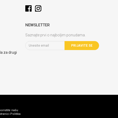
NEWSLETTER
Saznajte prvi o najboljim ponudama.
PRIJAVITE SE
la za drugi
koristite našu
ranici Politika