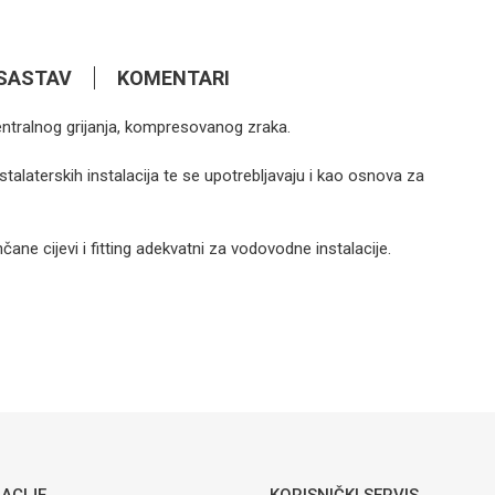
SASTAV
KOMENTARI
centralnog grijanja, kompresovanog zraka.
1,53
KM
POCINČANI FITING
T-Komad
stalaterskih instalacija te se upotrebljavaju i kao osnova za
pocinčani
čane cijevi i fitting adekvatni za vodovodne instalacije.
1,09
KM
POCINČANI FITING
Email
Koljeno
pocinčano
ACIJE
KORISNIČKI SERVIS