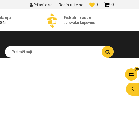
0
0
Prijavite se
Registrujte se
MOGUĆNOST BESPLATNE ISPORUKE!
itanja
Fiskalni račun
 845
uz svaku kupovinu
Pretraži sajt
(
0
)
POMOĆ PRI
KUPOVINI