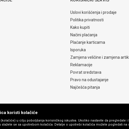
Uslovi korišćenja i prodaje
Politika privatnosti
Kako kupiti
Načini plaćanja
Plaćanje karticama
Isporuka
Zamjena veličine i zamjena artik
Reklamacije
Povrat sredstava
Pravo na odustajanje
Najčešća pitanja
ca koristi kolačiće
s (kolačiće) u cilju poboljšanja korisničkog iskustva. Ukoliko nastavite da pregledate i 
 slažete se sa upotrebom kolačića. Detalje o upotrebi kolačića možete pogledati na st