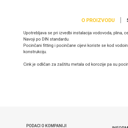
O PROIZVODU
Upotrebljava se pri izvedbi instalacija vodovoda, plina, 
Navoji po DIN standardu.
Pocinčani fitting i pocinčane cijevi koriste se kod vodoin
konstrukciju.
Cink je odličan za zaštitu metala od korozije pa su pocin
Ime/Nadimak
Poruka
PODACI O KOMPANIJI
INFORM